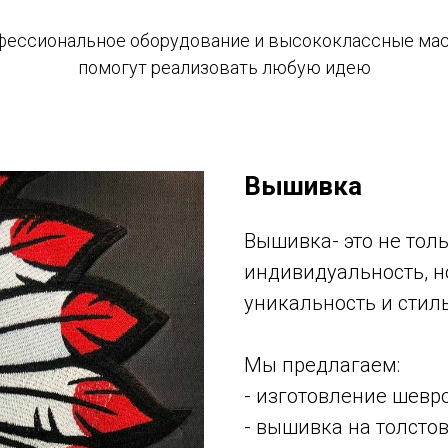
ление шевронов и нашивок по индивидуальном
ессиональное оборудование и высококлассные ма
помогут реализовать любую идею
Заказать звонок
Вышивка
Вышивка- это не тол
индивидуальность, н
уникальность и стиль
Мы предлагаем:
- изготовление шевр
- вышивка на толсто