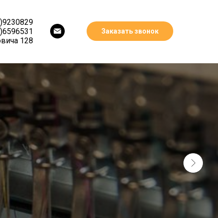
9)9230829
3)6596531
Заказать звонок
овича 128