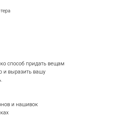
у заказу
стера
ько способ придать вещам
о и выразить вашу
.
онов и нашивок
вках